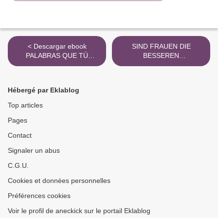
< Descargar ebook
SIND FRAUEN DIE
PALABRAS QUE TÚ
BESSEREN
ENTENDERÁS | Descarga
REVOLUTIONÄRE?
Libros Gratis (PDF - EPUB)
EBOOK | HEDWIG PD DR.
RICHTER | Descargar libro
Hébergé par Eklablog
PDF EPUB >
Top articles
Pages
Contact
Signaler un abus
C.G.U.
Cookies et données personnelles
Préférences cookies
Voir le profil de aneckick sur le portail Eklablog